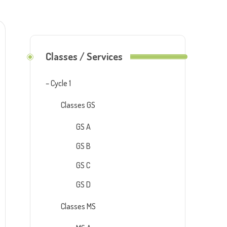
Classes / Services
– Cycle 1
Classes GS
GS A
GS B
GS C
GS D
Classes MS