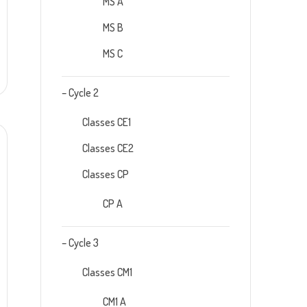
MS A
MS B
MS C
– Cycle 2
Classes CE1
Classes CE2
Classes CP
CP A
– Cycle 3
Classes CM1
CM1 A