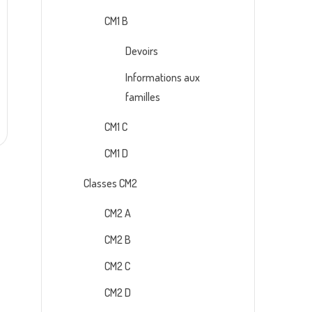
CM1 B
Devoirs
Informations aux
familles
CM1 C
CM1 D
Classes CM2
CM2 A
CM2 B
CM2 C
CM2 D