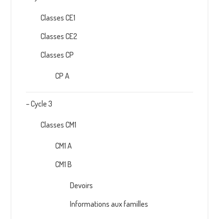
Classes CE1
Classes CE2
Classes CP
CP A
– Cycle 3
Classes CM1
CM1 A
CM1 B
Devoirs
Informations aux familles