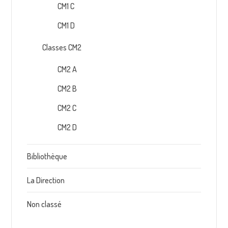
CM1 C
CM1 D
Classes CM2
CM2 A
CM2 B
CM2 C
CM2 D
Bibliothèque
La Direction
Non classé