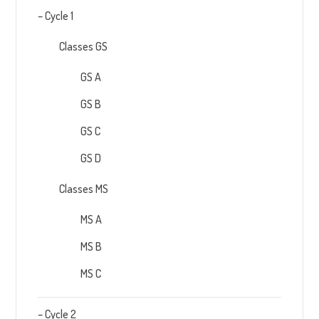
– Cycle 1
Classes GS
GS A
GS B
GS C
GS D
Classes MS
MS A
MS B
MS C
– Cycle 2