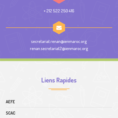
+ 212 522 250 416
secretariat.renan@ienmaroc.org
renan.secretariat2@ienmaroc.org
Liens Rapides
AEFE
SCAC