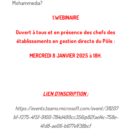
Mohammedia?
1.WEBINAIRE
Ouvert à tous et en présence des chefs des
établissements en gestion directe du Pôle :
MERCREDI 8 JANVIER 2025 à 18H.
LIEN D’INSCRIPTION :
https://events.teams.microsoft.com/event/311207
bf-f275-4f5f-9100-784d499cc356@82fae14c-758e-
4fd8-ae06-b677e1f38bcf