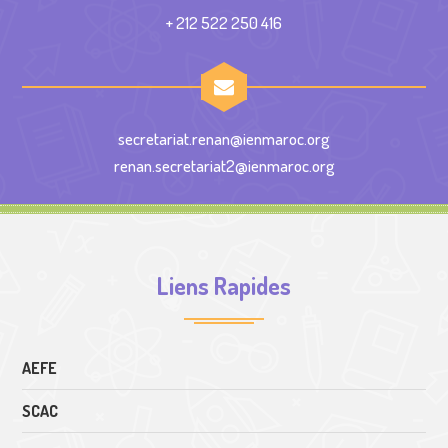
+ 212 522 250 416
secretariat.renan@ienmaroc.org
renan.secretariat2@ienmaroc.org
Liens Rapides
AEFE
SCAC