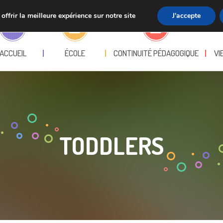
ffrir la meilleure expérience sur notre site
J'accepte
ACCUEIL
ÉCOLE
CONTINUITÉ PÉDAGOGIQUE
VI
TODDLERS