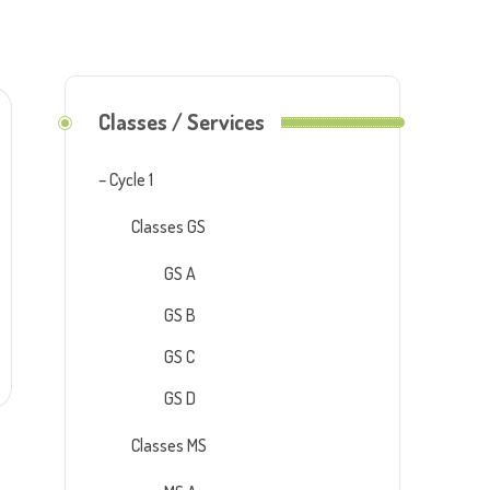
Classes / Services
– Cycle 1
Classes GS
GS A
GS B
GS C
GS D
Classes MS