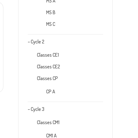
MS A
MS B
MS C
– Cycle 2
Classes CE1
Classes CE2
Classes CP
CP A
– Cycle 3
Classes CM1
CM1 A