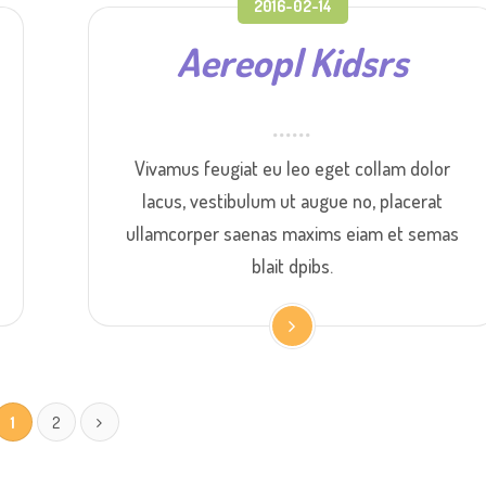
2016-02-14
Aereopl Kidsrs
Vivamus feugiat eu leo eget collam dolor
lacus, vestibulum ut augue no, placerat
ullamcorper saenas maxims eiam et semas
blait dpibs.
1
2