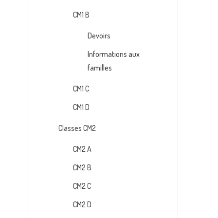
CM1 B
Devoirs
Informations aux
familles
CM1 C
CM1 D
Classes CM2
CM2 A
CM2 B
CM2 C
CM2 D