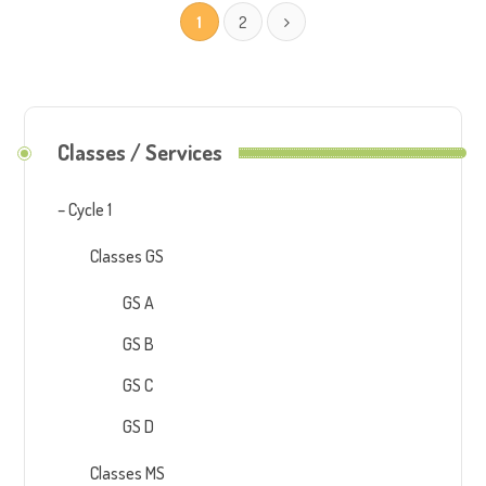
1
2
Classes / Services
– Cycle 1
Classes GS
GS A
GS B
GS C
GS D
Classes MS