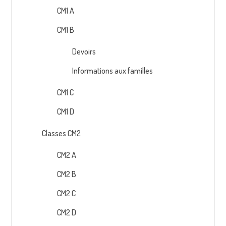
CM1 A
CM1 B
Devoirs
Informations aux familles
CM1 C
CM1 D
Classes CM2
CM2 A
CM2 B
CM2 C
CM2 D