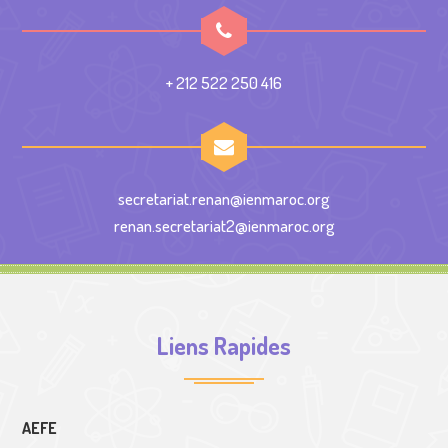
+ 212 522 250 416
secretariat.renan@ienmaroc.org
renan.secretariat2@ienmaroc.org
Liens Rapides
AEFE