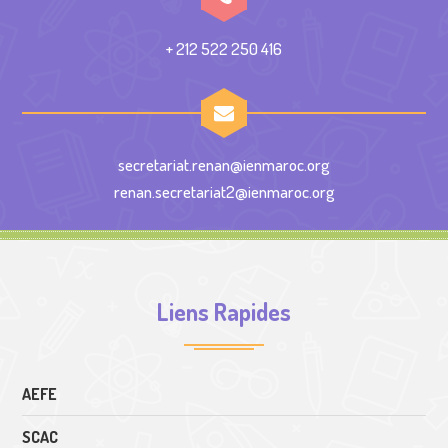
+ 212 522 250 416
secretariat.renan@ienmaroc.org
renan.secretariat2@ienmaroc.org
Liens Rapides
AEFE
SCAC