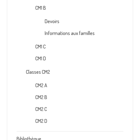
CM1 B
Devoirs
Informations aux familles
CM1 C
CM1 D
Classes CM2
CM2 A
CM2 B
CM2 C
CM2 D
Bibliothèque