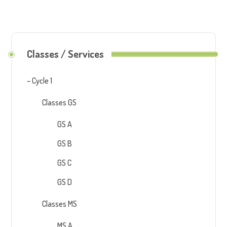
Classes / Services
– Cycle 1
Classes GS
GS A
GS B
GS C
GS D
Classes MS
MS A