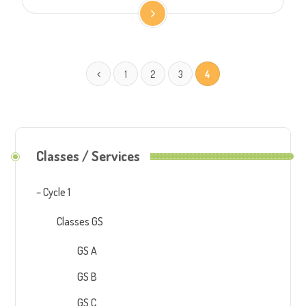
1
2
3
4
Classes / Services
– Cycle 1
Classes GS
GS A
GS B
GS C