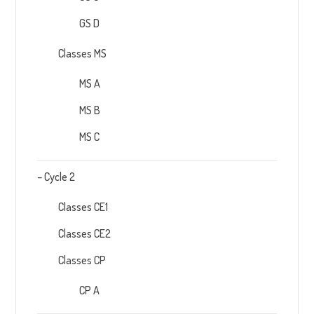
GS D
Classes MS
MS A
MS B
MS C
– Cycle 2
Classes CE1
Classes CE2
Classes CP
CP A