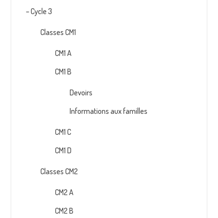
– Cycle 3
Classes CM1
CM1 A
CM1 B
Devoirs
Informations aux familles
CM1 C
CM1 D
Classes CM2
CM2 A
CM2 B