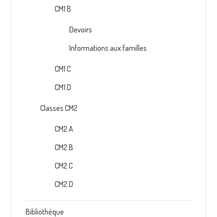
CM1 B
Devoirs
Informations aux familles
CM1 C
CM1 D
Classes CM2
CM2 A
CM2 B
CM2 C
CM2 D
Bibliothèque