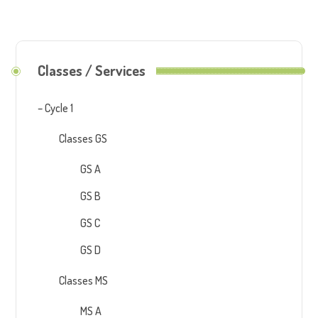
Classes / Services
– Cycle 1
Classes GS
GS A
GS B
GS C
GS D
Classes MS
MS A