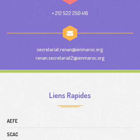
+ 212 522 250 416
secretariat.renan@ienmaroc.org
renan.secretariat2@ienmaroc.org
Liens Rapides
AEFE
SCAC