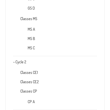
GS D
Classes MS
MS A
MS B
MS C
– Cycle 2
Classes CE1
Classes CE2
Classes CP
CP A