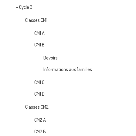
– Cycle 3
Classes CM1
CM1 A
CM1 B
Devoirs
Informations aux familles
CM1 C
CM1 D
Classes CM2
CM2 A
CM2 B