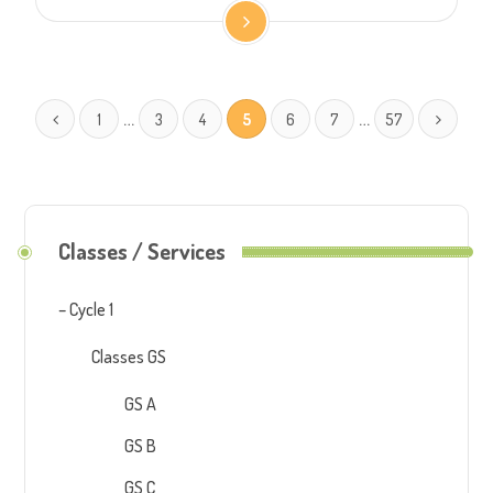
…
…
1
3
4
5
6
7
57
Classes / Services
– Cycle 1
Classes GS
GS A
GS B
GS C