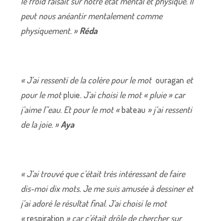
le froid faisait sur notre état mental et physique. Il
peut nous anéantir mentalement comme
physiquement. »
Réda
« J’ai ressenti de la colère pour le mot
ouragan
et
pour le mot
pluie
. J’ai choisi le mot « pluie
» car
j’aime l’’eau. Et pour le mot «
bateau
» j’ai ressenti
de la joie. »
Aya
« J’ai trouvé que c’était très intéressant de faire
dis-moi dix mots. Je me suis amusée à dessiner et
j’ai adoré le résultat final. J’ai choisi le mot
«
respiration
» car c’était drôle de chercher sur