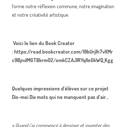
forme notre réflexion commune, notre imagination
et notre créativité artistique.
Voici le lien du Book Creator
:
https://read.bookcreator.com/l9bUrjIh7vXMr
c9BjndMGTBkrmO2/omkCZAJIRYqIIeGkWQ_Kgg
Quelques impressions d’élèves sur ce projet
Dis-moi Dix mots qui ne manquent pas d’air…
« Quand j’ai commencé à dessiner et inventer des