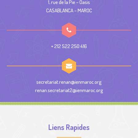
1, rue de la Pie – Oasis
CASABLANCA – MAROC
+ 212 522 250 416
secretariat.renan@ienmaroc.org
renan.secretariat2@ienmaroc.org
Liens Rapides