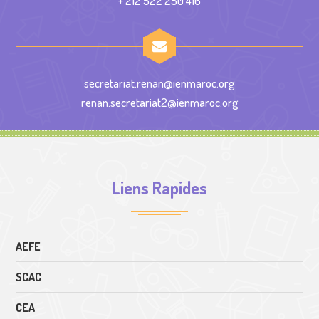
+ 212 522 250 416
secretariat.renan@ienmaroc.org
renan.secretariat2@ienmaroc.org
Liens Rapides
AEFE
SCAC
CEA