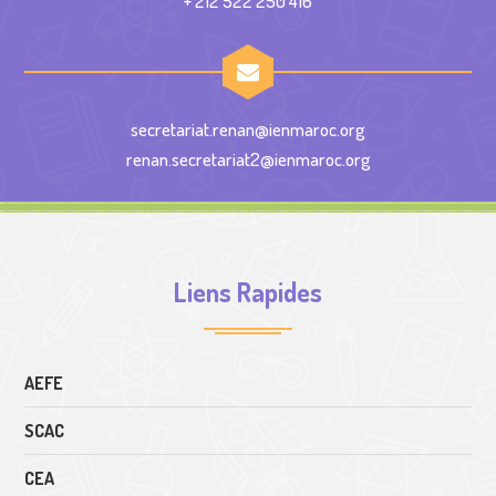
+ 212 522 250 416
secretariat.renan@ienmaroc.org
renan.secretariat2@ienmaroc.org
Liens Rapides
AEFE
SCAC
CEA