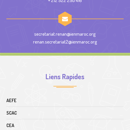
+ 212 522 250 416
secretariat.renan@ienmaroc.org
renan.secretariat2@ienmaroc.org
Liens Rapides
AEFE
SCAC
CEA