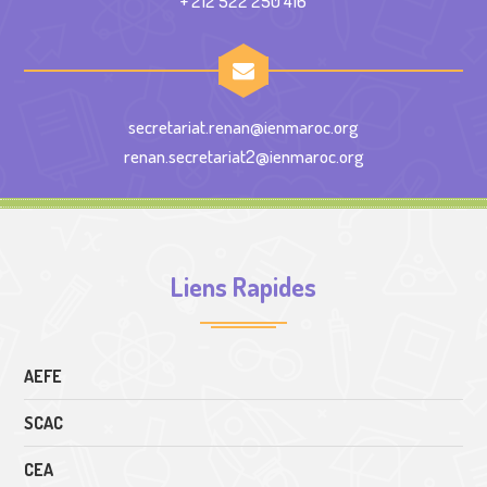
+ 212 522 250 416
secretariat.renan@ienmaroc.org
renan.secretariat2@ienmaroc.org
Liens Rapides
AEFE
SCAC
CEA